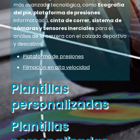
más avanzada tecnológica, como
Ecografia
del pie, plataforma de presiones
informatizada,
cinta de correr, sistema de
cámaras y sensores inerciales
para el
análisis de la carrera con el calzado deportivo
y descalzos
Plataforma de presiones
Filmación en alta velocidad
Plantillas
personalizadas
Plantillas