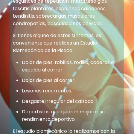
esguinces de repetición, metatarsalgias,
fascitis plantares, espolones calcáneos,
tendinitis, sobrecargas musculares,
condropatías, basculaciones pélvicas...
Si tienes alguno de estos síntomas, es
conveniente que realices un Estudio
Biomecánico de la Pisada :
Dolor de pies, tobillos, rodilla, caderas o
espalda al correr.
Dolor de pies al correr.
Lesiones recurrentes.
Desgaste irregular del calzado.
Deportistas que quieren mejorar su
rendimiento deportivo.
El estudio biomecánico lo realizamos con la