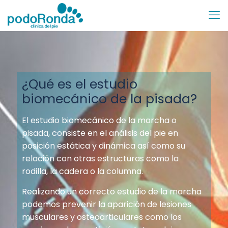
¿Qué es el estudio
biomecánico de la pisada?
El estudio biomecánico de la marcha o
pisada, consiste en el análisis del pie en
posición estática y dinámica así como su
relación con otras estructuras como la
rodilla, la cadera o la columna.
Realizando un correcto estudio de la marcha
podemos prevenir la aparición de lesiones
musculares y osteoarticulares como los