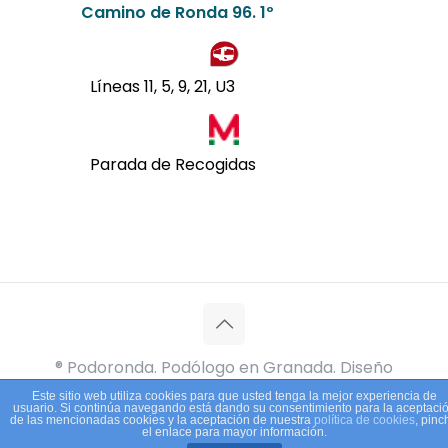
Camino de Ronda 96. 1º
Líneas 11, 5, 9, 21, U3
Parada de Recogidas
® Podoronda. Podólogo en Granada. Diseño
por
CWM
.
Este sitio web utiliza cookies para que usted tenga la mejor experiencia de
usuario. Si continúa navegando está dando su consentimiento para la aceptaci
de las mencionadas cookies y la aceptación de nuestra
política de cookies
, pinc
el enlace para mayor información.