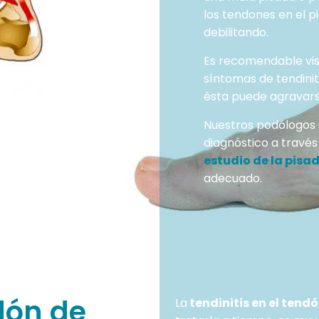
los tendones en el pi
debilitando.
Es recomendable vis
síntomas de tendiniti
ésta puede agravars
Nuestros podólogos
diagnóstico a través
estudio de la pisa
adecuado.
dón de
La
tendinitis en el tend