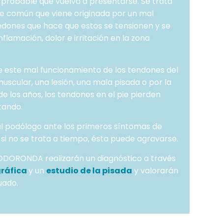
 probable que vuelva a presentarse. Se trata
e común que viene originada por un mal
ndones que hace que estos se tensionen y se
flamación, dolor e irritación en la zona
e este mal funcionamiento de los tendones del
uscular, una lesión, una mala pisada o por la
de los años, los tendones en el pie pierden
itando.
al podólogo ante los primeros síntomas de
ue si no se trata a tiempo, ésta puede agravarse.
ODORONDA realizarán un diagnóstico a través
gráfica
y un
estudio de la pisada
y valorarán
uado.