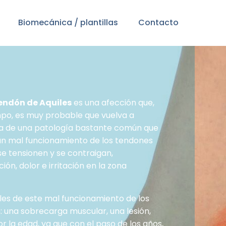
Biomecánica / plantillas
Contacto
tendón de Aquiles
es una afección que,
mpo, es muy probable que vuelva a
ta de una patología bastante común que
 un mal funcionamiento de los tendones
e tensionen y se contraigan,
ón, dolor e irritación en la zona
les de este mal funcionamiento de los
: una sobrecarga muscular, una lesión,
r la edad, ya que con el paso de los años,