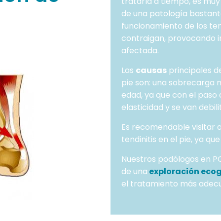
tratarla a tiempo, es muy
de una patología bastant
funcionamiento de los te
contraigan, provocando in
afectada.
Las
causas
principales d
pie son: una sobrecarga m
edad, ya que con el paso 
elasticidad y se van debil
Es recomendable visitar 
tendinitis en el pie, ya q
Nuestros podólogos en P
de una
exploración eco
el tratamiento más adec