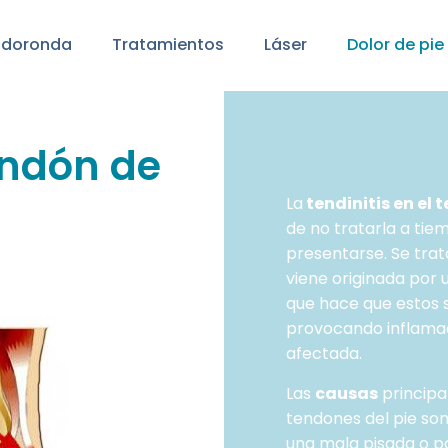
odoronda
Tratamientos
Láser
Dolor de pie
endón de
La
tendinitis en el 
de no tratarla a tie
presentarse. Se tra
viene originada por
que hace que estos s
provocando inflamaci
afectada.
Las
causas
principa
tendones del pie son
una mala pisada o po