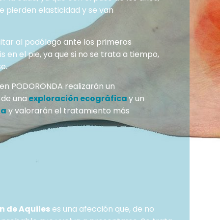
e pierden elasticidad y se van
itar al podólogo ante los primeros
s en el pie, ya que si no se trata a tiempo,
e.
 en PODORONDA realizarán un
 de una
exploración ecográfica
y un
da
y valorarán el tratamiento más
ón de Aquiles
es una afección que, de no